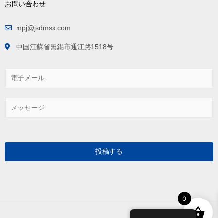
お問い合わせ
mpj@jsdmss.com
中国江蘇省無錫市通江路1518号
電
子
メ
ー
メ
ル
ッ
*
セ
ー
ジ
*
投稿する
0