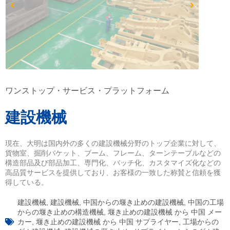
ワンストップ・サービス・プラットフォーム
建設機械
現在、大明は国内外の多くの建設機械分野のトップ企業に対して、
貨物室、掘削バケット、ブーム、フレーム、ターンテーブルなどの
構造部品及び部品加工、専門化、バッチ化、カスタマイズ化などの
高品質サービスを提供しており、お客様の一致した称賛と信頼を獲
得している。
建設機械
,
建設機械
,
中国からの堰き止めの建設機械
,
中国の工場
からの堰き止めの構造機械
,
堰き止めの建設機械 から 中国 メー
カー
,
堰き止めの建設機械 から 中国 サプライヤー
,
工場からの