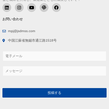
お問い合わせ
mpj@jsdmss.com
中国江蘇省無錫市通江路1518号
電
子
メ
ー
メ
ル
ッ
*
セ
ー
ジ
*
投稿する