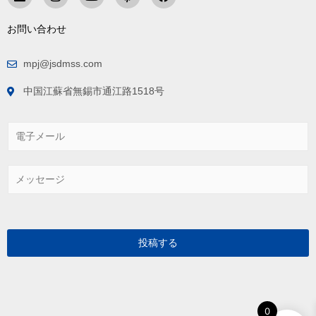
お問い合わせ
mpj@jsdmss.com
中国江蘇省無錫市通江路1518号
電
子
メ
ー
メ
ル
ッ
*
セ
ー
ジ
*
投稿する
0