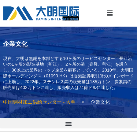
企業文化
現在、大明は無錫を本部とする10ヶ所のサービスセンター、長江沿
いの1ヶ所の製造基地（荊江）、2ヶ所の港（嘉興、荊江）を設立
し、30以上の業界のトップ企業を顧客としている。2010年、大明国
際ホールディングス（01090.HK）は香港証券取引所のメインボード
に上場し、2022年、ステンレス鋼の販売量は185万トン、炭素鋼の
販売量は402万トンに達し、販売収入は74億ドルに達した。
中国鋼材加工供給センター - 大明
企業文化