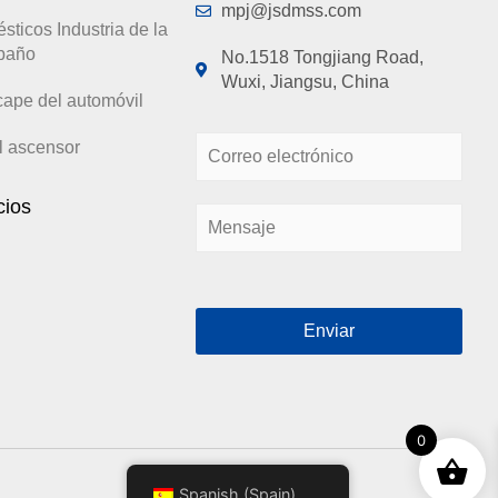
mpj@jsdmss.com
sticos Industria de la
 baño
No.1518 Tongjiang Road,
Wuxi, Jiangsu, China
ape del automóvil
C
el ascensor
o
r
cios
M
r
e
e
n
o
s
e
a
l
Enviar
j
e
e
c
*
t
r
ó
0
n
i
Spanish (Spain)