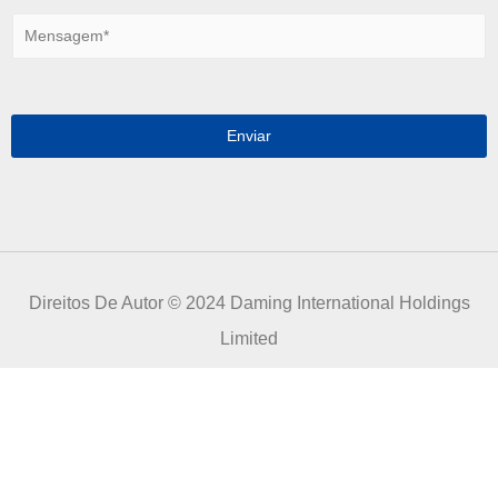
r
M
e
e
i
n
o
s
e
a
l
g
Enviar
e
e
t
m
r
*
ó
n
i
c
o
Direitos De Autor © 2024 Daming International Holdings
*
Limited