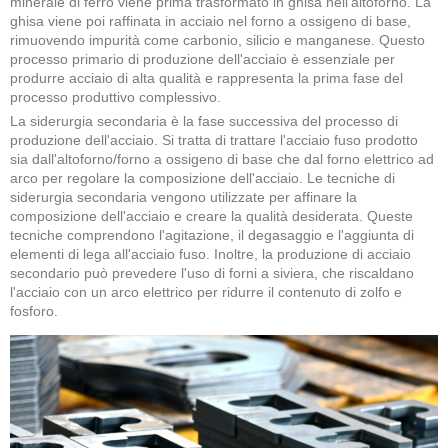
minerale di ferro viene prima trasformato in ghisa nell'altoforno. La
ghisa viene poi raffinata in acciaio nel forno a ossigeno di base,
rimuovendo impurità come carbonio, silicio e manganese. Questo
processo primario di produzione dell'acciaio è essenziale per
produrre acciaio di alta qualità e rappresenta la prima fase del
processo produttivo complessivo.
La siderurgia secondaria è la fase successiva del processo di
produzione dell'acciaio. Si tratta di trattare l'acciaio fuso prodotto
sia dall'altoforno/forno a ossigeno di base che dal forno elettrico ad
arco per regolare la composizione dell'acciaio. Le tecniche di
siderurgia secondaria vengono utilizzate per affinare la
composizione dell'acciaio e creare la qualità desiderata. Queste
tecniche comprendono l'agitazione, il degasaggio e l'aggiunta di
elementi di lega all'acciaio fuso. Inoltre, la produzione di acciaio
secondario può prevedere l'uso di forni a siviera, che riscaldano
l'acciaio con un arco elettrico per ridurre il contenuto di zolfo e
fosforo.