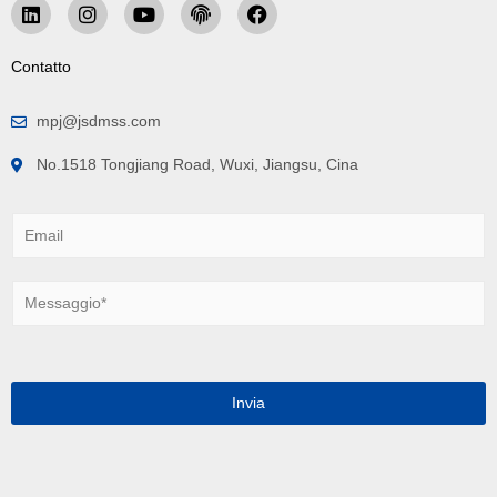
Contatto
mpj@jsdmss.com
No.1518 Tongjiang Road, Wuxi, Jiangsu, Cina
E
m
a
i
M
l
e
*
s
s
a
g
Invia
g
i
o
*