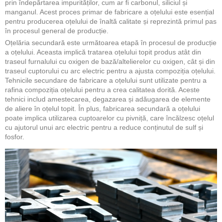
prin îndepărtarea impurităților, cum ar fi carbonul, siliciul și
manganul. Acest proces primar de fabricare a oțelului este esențial
pentru producerea oțelului de înaltă calitate și reprezintă primul pas
în procesul general de producție.
Oțelăria secundară este următoarea etapă în procesul de producție
a oțelului. Aceasta implică tratarea oțelului topit produs atât din
traseul furnalului cu oxigen de bază/altelierelor cu oxigen, cât și din
traseul cuptorului cu arc electric pentru a ajusta compoziția oțelului.
Tehnicile secundare de fabricare a oțelului sunt utilizate pentru a
rafina compoziția oțelului pentru a crea calitatea dorită. Aceste
tehnici includ amestecarea, degazarea și adăugarea de elemente
de aliere în oțelul topit. În plus, fabricarea secundară a oțelului
poate implica utilizarea cuptoarelor cu pivniță, care încălzesc oțelul
cu ajutorul unui arc electric pentru a reduce conținutul de sulf și
fosfor.