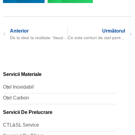
Anterior
Următorul
De la idee la realitate: Vasul de presiune Daming în acțiune pentru partenerul nostru
Ce este centuri de oțel pentru prelucrarea chimică?
Servicii Materiale
Oțel Inoxidabil
Oțel Carbon
Servicii De Prelucrare
CTL&SL Service