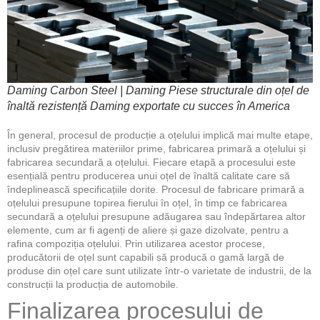
Daming Carbon Steel | Daming Piese structurale din oțel de
înaltă rezistență Daming exportate cu succes în America
În general, procesul de producție a oțelului implică mai multe etape,
inclusiv pregătirea materiilor prime, fabricarea primară a oțelului și
fabricarea secundară a oțelului. Fiecare etapă a procesului este
esențială pentru producerea unui oțel de înaltă calitate care să
îndeplinească specificațiile dorite. Procesul de fabricare primară a
oțelului presupune topirea fierului în oțel, în timp ce fabricarea
secundară a oțelului presupune adăugarea sau îndepărtarea altor
elemente, cum ar fi agenți de aliere și gaze dizolvate, pentru a
rafina compoziția oțelului. Prin utilizarea acestor procese,
producătorii de oțel sunt capabili să producă o gamă largă de
produse din oțel care sunt utilizate într-o varietate de industrii, de la
construcții la producția de automobile.
Finalizarea procesului de