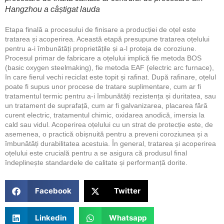
Hangzhou a câștigat lauda
Etapa finală a procesului de finisare a producției de oțel este
tratarea și acoperirea. Această etapă presupune tratarea oțelului
pentru a-i îmbunătăți proprietățile și a-l proteja de coroziune.
Procesul primar de fabricare a oțelului implică fie metoda BOS
(basic oxygen steelmaking), fie metoda EAF (electric arc furnace),
în care fierul vechi reciclat este topit și rafinat. După rafinare, oțelul
poate fi supus unor procese de tratare suplimentare, cum ar fi
tratamentul termic pentru a-i îmbunătăți rezistența și duritatea, sau
un tratament de suprafață, cum ar fi galvanizarea, placarea fără
curent electric, tratamentul chimic, oxidarea anodică, imersia la
cald sau vidul. Acoperirea oțelului cu un strat de protecție este, de
asemenea, o practică obișnuită pentru a preveni coroziunea și a
îmbunătăți durabilitatea acestuia. În general, tratarea și acoperirea
oțelului este crucială pentru a se asigura că produsul final
îndeplinește standardele de calitate și performanță dorite.
Facebook
Twitter
Linkedin
Whatsapp