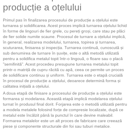
producție a oțelului
Primul pas în finalizarea procesului de producție a oțelului este
turnarea și solidificarea. Acest proces implică turnarea oțelului lichid
în forme de lingouri de fier grele, cu pereți groși, care stau pe plăci
de fier solide numite scaune. Procesul de turnare a oțelului implică,
în general, realizarea modelului, turnarea, topirea și turnarea,
scuturarea, finisarea și inspecția. Turnarea continuă, cunoscută și
sub denumirea de turnare în șuvițe, este o altă metodă utilizată
pentru a solidifica metalul topit într-o lingouă, o floare sau o placă
"semifinită". Acest procedeu presupune turnarea metalului topit
printr-o matriță de cupru răcită cu apă, ceea ce permite un proces
de solidificare continuu și uniform. Turnarea este o etapă crucială
în procesul de producție a oțelului, deoarece determină forma și
calitatea inițială a oțelului.
A doua etapă de finisare a procesului de producție a oțelului este
formarea și modelarea. Această etapă implică modelarea oțelului
turnat în produsul final dorit. Forjarea este o metodă utilizată pentru
a modela metalele folosind forțe de compresie localizate, după ce
metalul este încălzit până la punctul în care devine maleabil.
Formarea metalelor este un alt proces de fabricare care creează
piese și componente structurale din foi sau tuburi metalice.