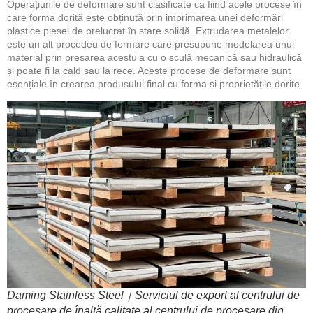
Operațiunile de deformare sunt clasificate ca fiind acele procese în
care forma dorită este obținută prin imprimarea unei deformări
plastice piesei de prelucrat în stare solidă. Extrudarea metalelor
este un alt procedeu de formare care presupune modelarea unui
material prin presarea acestuia cu o sculă mecanică sau hidraulică
și poate fi la cald sau la rece. Aceste procese de deformare sunt
esențiale în crearea produsului final cu forma și proprietățile dorite.
Daming Stainless Steel｜Serviciul de export al centrului de
procesare de înaltă calitate al centrului de procesare din