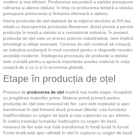
modern și mai eficient. Producerea secundară a oțelului presupune
rafinarea și alierea oțelului, în timp ce producerea terțiară a oțelului
presupune prelucrarea și finisarea ulterioară a oțelului.
Istoria producției de oțel datează de la mijlocul secolului al XIX-lea,
odată cu descoperirea procesului Bessemer. Acest proces a permis
producția în masă a oțelului și a revoluționat industria. În prezent,
producția de oțel este un proces puternic industrializat, care implică
tehnologii și utilaje avansate. Cererea de oțel continuă să crească,
iar industria evoluează în mod constant pentru a răspunde nevoilor
societății moderne. Înțelegerea procesului de producție a oțelului
este crucială pentru a aprecia importanța acestui material în viața
noastră de zi cu zi și în economia globală.
Etape în producția de oțel
Procesul de
producerea de oțel
implică mai multe etape, începând
cu pregătirea materiilor prime. Materia primă primară pentru
producția de oțel este minereul de fier, care este exploatat și apoi
transformat în oțel folosind două procese diferite: ruta furnalului
înalt/fornăitului cu oxigen de bază și ruta cuptorului cu arc electric.
În cadrul traseului furnalului înalt/cuptor cu oxigen de bază,
minereul de fier este mai întâi transformat în fontă brută în furnal.
Fonta brută este apoi rafinată în oțel în cuptorul cu oxigen de bază