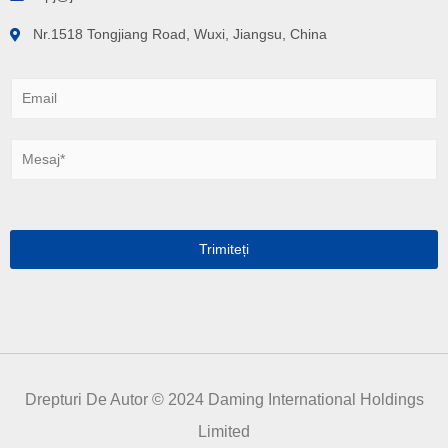
Nr.1518 Tongjiang Road, Wuxi, Jiangsu, China
E
m
a
i
M
l
e
*
s
a
j
*
Trimiteți
Drepturi De Autor © 2024 Daming International Holdings
Limited