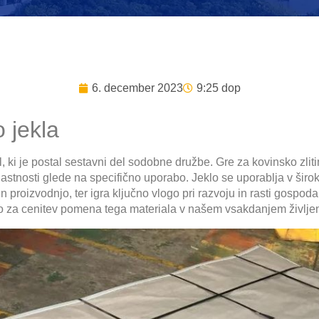
6. december 2023
9:25 dop
 jekla
l, ki je postal sestavni del sodobne družbe. Gre za kovinsko zliti
lastnosti glede na specifično uporabo. Jeklo se uporablja v širo
 proizvodnjo, ter igra ključno vlogo pri razvoju in rasti gosp
no za cenitev pomena tega materiala v našem vsakdanjem življen