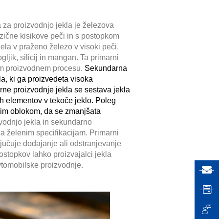
 za proizvodnjo jekla je železova
azične kisikove peči in s postopkom
ela v praženo železo v visoki peči.
gljik, silicij in mangan. Ta primarni
nem proizvodnem procesu.
Sekundarna
la, ki ga proizvedeta visoka
rne proizvodnje jekla se sestava jekla
ih elementov v tekoče jeklo. Poleg
ičnim oblokom, da se zmanjšata
zvodnjo jekla in sekundarno
za želenim specifikacijam. Primarni
ljučuje dodajanje ali odstranjevanje
postopkov lahko proizvajalci jekla
avtomobilske proizvodnje.