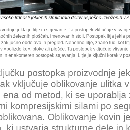
isoke trdnosti jeklenih strukturnih delov uspešno izvoženih v 
vodnje jekla je litje in strjevanje. Ta postopek vključuje vlivan
močnih železnih ploščah, imenovanih stoli. Postopek litja jekla 
sa, zaključno obdelavo in pregled. Nenehno litje, znano tudi kot lit
 v »polizdelke«, bloke ali plošče. Ta postopek vključuje vlivanj
 in enakomeren postopek strjevanja. Litje je ključni korak v pos
ljučku postopka proizvodnje jekl
ak vključuje oblikovanje ulitka v
e ena od metod, ki se uporablja
nimi kompresijskimi silami po se
 oblikovana. Oblikovanje kovin j
, ki ustvarja strukturne dele in