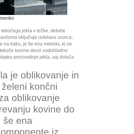
Ameriko
je tekočega jekla v težke, debele
praviloma vključuje izdelavo vzorca,
je na traku, je še ena metoda, ki se
e tekoče kovine skozi vodohladno
topku proizvodnje jekla, saj določa
a je oblikovanje in
 želeni končni
 za oblikovanje
grevanju kovine do
e še ena
 komponente iz