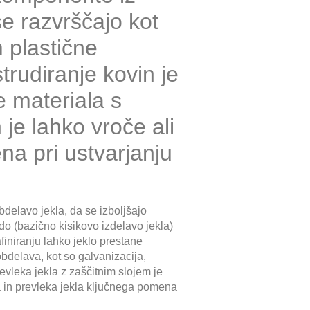
se razvrščajo kot
m plastične
rudiranje kovin je
e materiala s
je lahko vroče ali
na pri ustvarjanju
bdelavo jekla, da se izboljšajo
do (bazično kisikovo izdelavo jekla)
afiniranju lahko jeklo prestane
obdelava, kot so galvanizacija,
vleka jekla z zaščitnim slojem je
va in prevleka jekla ključnega pomena