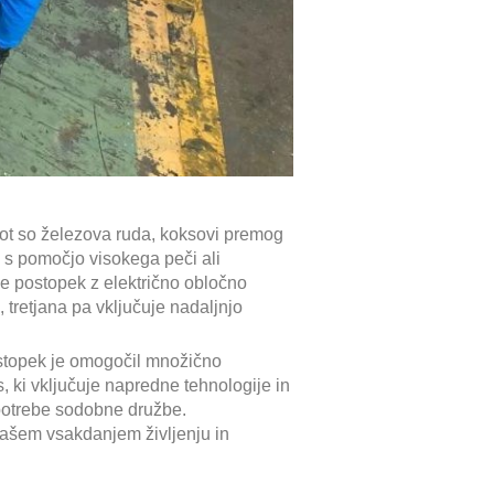
kot so železova ruda, koksovi premog
i s pomočjo visokega peči ali
je postopek z električno obločno
, tretjana pa vključuje nadaljnjo
postopek je omogočil množično
s, ki vključuje napredne tehnologije in
 potrebe sodobne družbe.
ašem vsakdanjem življenju in