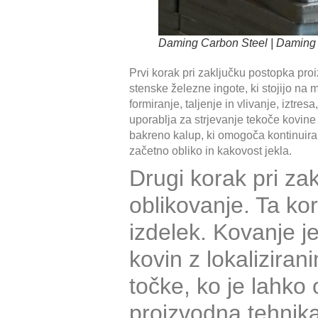
Daming Carbon Steel | Daming v
Prvi korak pri zaključku postopka proiz
stenske železne ingote, ki stojijo na 
formiranje, taljenje in vlivanje, iztre
uporablja za strjevanje tekoče kovine
bakreno kalup, ki omogoča kontinuiran
začetno obliko in kakovost jekla.
Drugi korak pri zak
oblikovanje. Ta kor
izdelek. Kovanje j
kovin z lokalizira
točke, ko je lahko
proizvodna tehnika