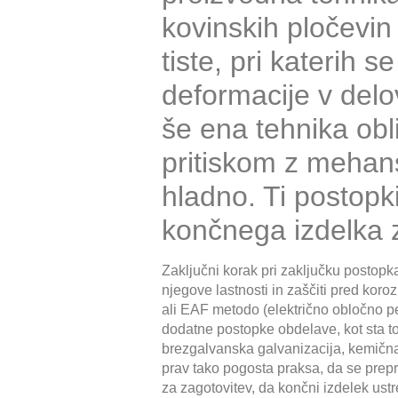
kovinskih pločevin 
tiste, pri katerih
deformacije v delo
še ena tehnika obli
pritiskom z mehansk
hladno. Ti postopk
končnega izdelka z
Zaključni korak pri zaključku postopka
njegove lastnosti in zaščiti pred koro
ali EAF metodo (električno obločno peč
dodatne postopke obdelave, kot sta top
brezgalvanska galvanizacija, kemična
prav tako pogosta praksa, da se prepre
za zagotovitev, da končni izdelek ust