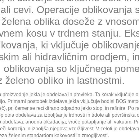
ali cevi. Operacije oblikovanja 
 se želena oblika doseže z vnoso
vnem kosu v trdnem stanju. Ekst
kovanja, ki vključuje oblikovanj
im ali hidravličnim orodjem, in 
i oblikovanja so ključnega pome
 želeno obliko in lastnostmi.
 proizvodnje jekla je obdelava in prevleka. Ta korak vključuje o
zijo. Primarni postopek izdelave jekla vključuje bodisi BOS meto
), pri čemer se reciklirano odpadno jeklo stopi in rafinira. Po r
lotna obdelava za izboljšanje trdnosti in trdote ali površinska 
 obdelava, anodna oksidacija, vroče potapljanje ali vakuum. Pre
či korozija in izboljša njegova vzdržljivost. V celoti je obdela
reza želenim standardom kakovosti in zmogljivosti.