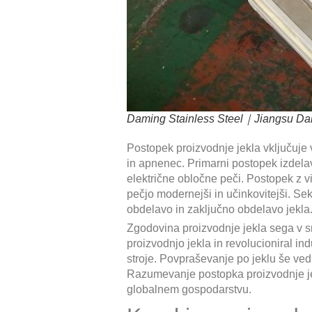
Daming Stainless Steel｜Jiangsu Dami
Postopek proizvodnje jekla vključuje 
in apnenec. Primarni postopek izdelave
električne obločne peči. Postopek z v
pečjo modernejši in učinkovitejši. Seku
obdelavo in zaključno obdelavo jekla
Zgodovina proizvodnje jekla sega v sr
proizvodnjo jekla in revolucioniral ind
stroje. Povpraševanje po jeklu še ved
Razumevanje postopka proizvodnje je
globalnem gospodarstvu.