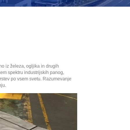
no iz železa, ogljika in drugih
kem spektru industrijskih panog,
odarstev po vsem svetu. Razumevanje
ju.