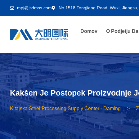
mpj@jsdmss.com
No.1518 Tongjiang Road, Wuxi, Jiangsu, 
Domov
O Podjetju D
Kakšen Je Postopek Proizvodnje J
Kitajska Steel Processing Supply Center - Daming
Z