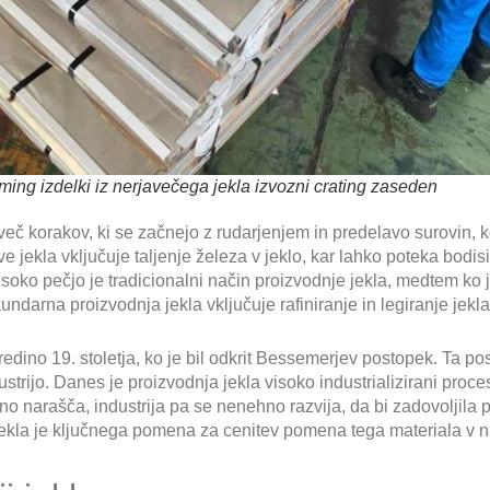
ng izdelki iz nerjavečega jekla izvozni crating zaseden
več korakov, ki se začnejo z rudarjenjem in predelavo surovin, 
 jekla vključuje taljenje železa v jeklo, kar lahko poteka bodis
isoko pečjo je tradicionalni način proizvodnje jekla, medtem ko 
ndarna proizvodnja jekla vključuje rafiniranje in legiranje jekla
.
edino 19. stoletja, ko je bil odkrit Bessemerjev postopek. Ta 
ustrijo. Danes je proizvodnja jekla visoko industrializirani proce
no narašča, industrija pa se nenehno razvija, da bi zadovoljila
kla je ključnega pomena za cenitev pomena tega materiala v n