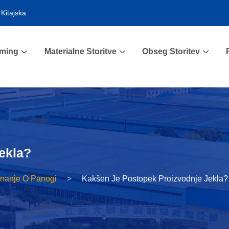
Kitajska
aming
Materialne Storitve
Obseg Storitev
ekla?
nanje O Panogi
Kakšen Je Postopek Proizvodnje Jekla?