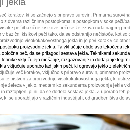
i jekla
več korakov, ki se začnejo s pripravo surovin. Primarna surovina
 jeklo z dvema različnima postopkoma: s postopkom visoke peči/b
 visoke peči/bazične kisikove peči se železova ruda najprej pred
 v bazični kisikovi peči tako, da se odstranijo nečistoče, kot so o
a proizvodnjo visokokakovostnega jekla in je prvi korak v celot
v postopku proizvodnje jekla. Ta vključuje obdelavo tekočega jek
a obločna peč, da se prilagodi sestava jekla. Teknikami sekunda
Te tehnike vključujejo mešanje, razgazovanje in dodajanje legirn
la vključuje uporabo ladijskih peči, ki ogrevajo jeklo z elektr
ključuje več korakov, vključno s pripravo surovin, primarno proi
su je bistven za proizvodnjo visokokakovostnega jekla, ki ustre
jenje železa v jeklo, medtem ko sekundarna proizvodnja jekla vk
i in raztopljeni plini, da se dodela sestava jekla. Z uporabo teh 
ov, ki se uporabljajo v različnih industrijah, od gradbeništva do 
.