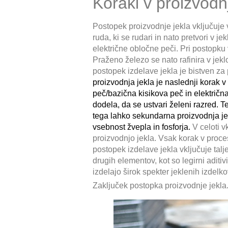
Koraki v proizvodnj
Postopek proizvodnje jekla vključuje 
ruda, ki se rudari in nato pretvori v
električne obločne peči. Pri postopku
Praženo železo se nato rafinira v jeklo
postopek izdelave jekla je bistven z
proizvodnja jekla je naslednji korak 
peč/bazična kisikova peč in električn
dodela, da se ustvari želeni razred. 
tega lahko sekundarna proizvodnja jek
vsebnost žvepla in fosforja.
V celoti v
proizvodnjo jekla. Vsak korak v proce
postopek izdelave jekla vključuje tal
drugih elementov, kot so legirni aditiv
izdelajo širok spekter jeklenih izdelk
Zaključek postopka proizvodnje jekla