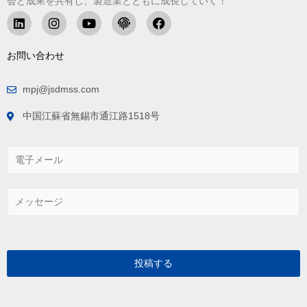
会と成果を共有し、製造業とともに成長していく！
お問い合わせ
mpj@jsdmss.com
中国江蘇省無錫市通江路1518号
電
子
メ
ー
メ
ル
ッ
*
セ
ー
ジ
*
投稿する