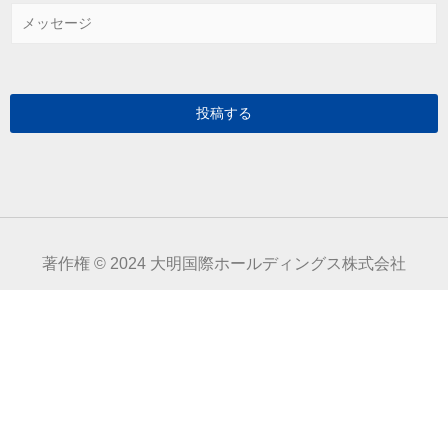
ー
メ
ル
ッ
*
セ
ー
ジ
*
投稿する
著作権 © 2024 大明国際ホールディングス株式会社