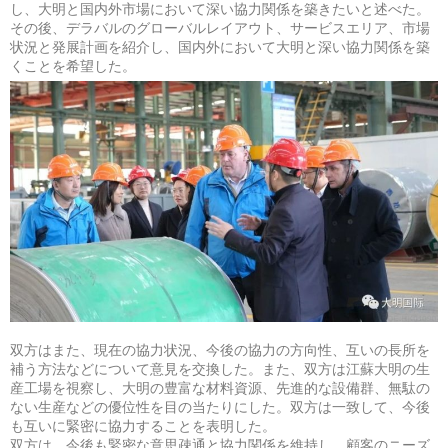
し、大明と国内外市場において深い協力関係を築きたいと述べた。
その後、デラバルのグローバルレイアウト、サービスエリア、市場
状況と発展計画を紹介し、国内外において大明と深い協力関係を築
くことを希望した。
双方はまた、現在の協力状況、今後の協力の方向性、互いの長所を
補う方法などについて意見を交換した。また、双方は江蘇大明の生
産工場を視察し、大明の豊富な材料資源、先進的な設備群、無駄の
ない生産などの優位性を目の当たりにした。双方は一致して、今後
も互いに緊密に協力することを表明した。
双方は、今後も緊密な意思疎通と協力関係を維持し、顧客のニーズ