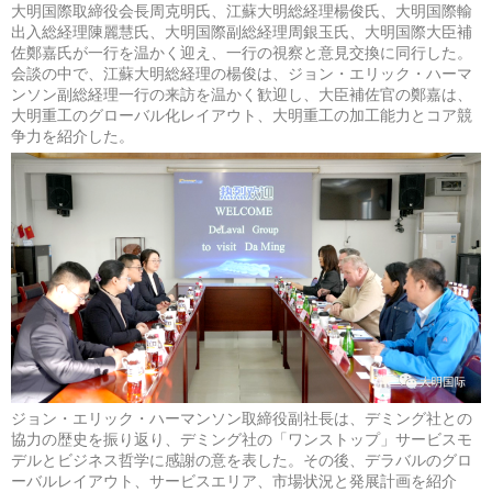
大明国際取締役会長周克明氏、江蘇大明総経理楊俊氏、大明国際輸
出入総経理陳麗慧氏、大明国際副総経理周銀玉氏、大明国際大臣補
佐鄭嘉氏が一行を温かく迎え、一行の視察と意見交換に同行した。
会談の中で、江蘇大明総経理の楊俊は、ジョン・エリック・ハーマ
ンソン副総経理一行の来訪を温かく歓迎し、大臣補佐官の鄭嘉は、
大明重工のグローバル化レイアウト、大明重工の加工能力とコア競
争力を紹介した。
ジョン・エリック・ハーマンソン取締役副社長は、デミング社との
協力の歴史を振り返り、デミング社の「ワンストップ」サービスモ
デルとビジネス哲学に感謝の意を表した。その後、デラバルのグロ
ーバルレイアウト、サービスエリア、市場状況と発展計画を紹介