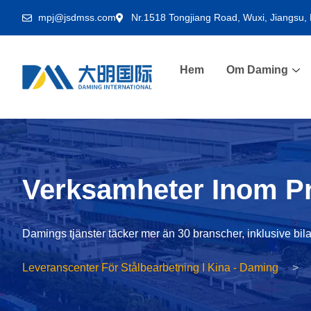
mpj@jsdmss.com
Nr.1518 Tongjiang Road, Wuxi, Jiangsu, 
Hem
Om Daming
Verksamheter Inom Pr
Damings tjänster täcker mer än 30 branscher, inklusive bila
Leveranscenter För Stålbearbetning I Kina - Daming