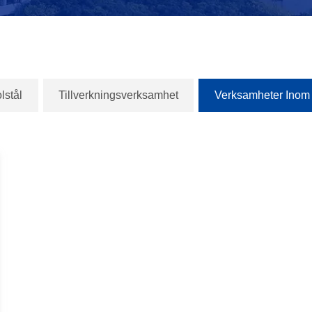
lstål
Tillverkningsverksamhet
Verksamheter Inom 