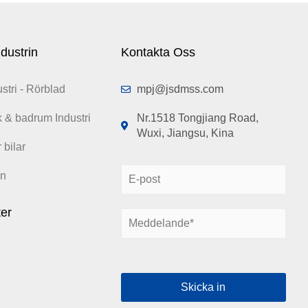
dustrin
Kontakta Oss
stri - Rörblad
mpj@jsdmss.com
k & badrum Industri
Nr.1518 Tongjiang Road,
Wuxi, Jiangsu, Kina
 bilar
E
in
-
p
ter
M
o
e
s
d
t
d
*
e
Skicka in
l
a