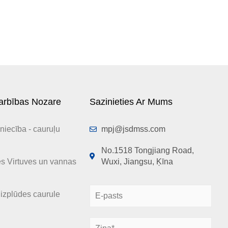
rbības Nozare
Sazinieties Ar Mums
niecība - cauruļu
mpj@jsdmss.com
No.1518 Tongjiang Road,
es Virtuves un vannas
Wuxi, Jiangsu, Ķīna
E
izplūdes caurule
-
p
Z
a