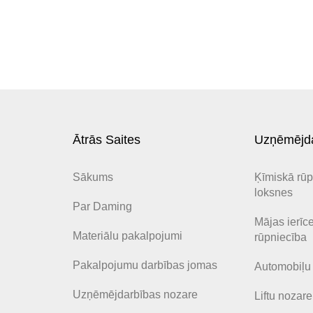
Ātrās Saites
Uzņēmējda
Sākums
Ķīmiskā rūp
loksnes
Par Daming
Mājas ierīc
Materiālu pakalpojumi
rūpniecība
Pakalpojumu darbības jomas
Automobiļu 
Uzņēmējdarbības nozare
Liftu nozare