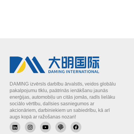
DAMING izvērsīs darbību ārvalstīs, veidos globālu
pakalpojumu tīklu, paātrinās ienākšanu jaunās
enerģijas, automobiļu un citās jomās, radīs lielāku
sociālo vērtību, dalīsies sasniegumos ar
akcionāriem, darbiniekiem un sabiedrību, kā arī
augs kopā ar ražošanas nozari!