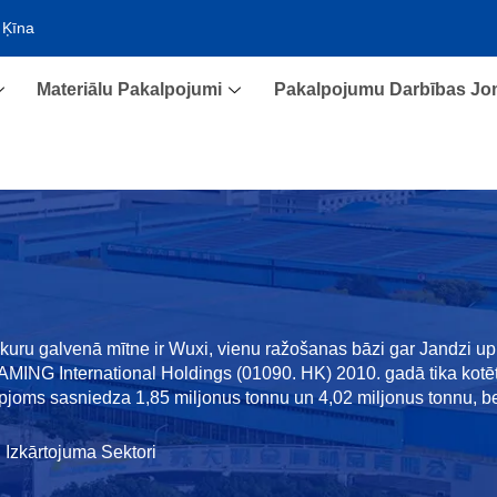
 Ķīna
Materiālu Pakalpojumi
Pakalpojumu Darbības J
 kuru galvenā mītne ir Wuxi, vienu ražošanas bāzi gar Jandzi 
 DAMING International Holdings (01090. HK) 2010. gadā tika kot
joms sasniedza 1,85 miljonus tonnu un 4,02 miljonus tonnu, be
Izkārtojuma Sektori