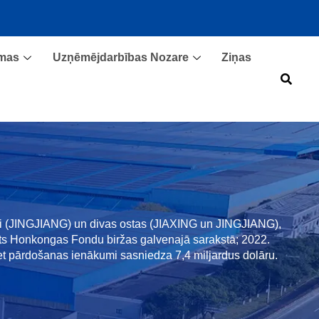
omas
Uzņēmējdarbības Nozare
Ziņas
upi (JINGJIANG) un divas ostas (JIAXING un JINGJIANG),
ēts Honkongas Fondu biržas galvenajā sarakstā; 2022.
t pārdošanas ienākumi sasniedza 7,4 miljardus dolāru.