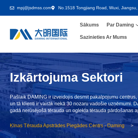
mpj@jsdmss.com
No.1518 Tongjiang Road, Wuxi, Jiangsu,
Sākums
Par Daming
Sazinieties Ar Mums
Izkārtojuma Sektori
Pašlaik DAMING ir izveidojis desmit pakalpojumu centrus,
un tā klienti ir vairāk nekā 30 nozaru vadošie uzņēmumi.
gadā nerūsējošā tērauda un oglekļa tērauda pārdošanas ap
Ķīnas Tērauda Apstrādes Piegādes Centrs - Daming