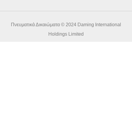
χ
υ
δ
ρ
Πνευματικά Δικαιώματα © 2024 Daming International
ο
μ
Holdings Limited
ε
ί
ο
*