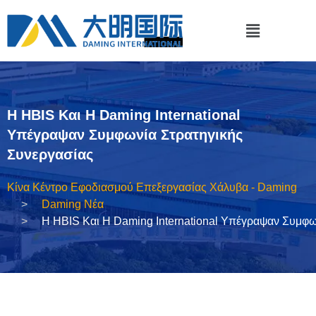
Η HBIS Και Η Daming International
Υπέγραψαν Συμφωνία Στρατηγικής
Συνεργασίας
Κίνα Κέντρο Εφοδιασμού Επεξεργασίας Χάλυβα - Daming
Daming Νέα
Η HBIS Και Η Daming International Υπέγραψαν Συμφω