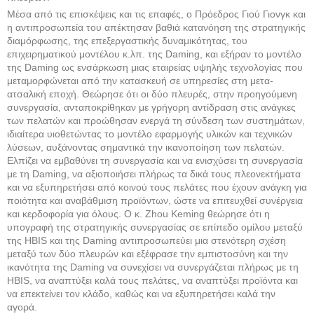
Μέσα από τις επισκέψεις και τις επαφές, ο Πρόεδρος Γιού Γιονγκ και
η αντιπροσωπεία του απέκτησαν βαθιά κατανόηση της στρατηγικής
διαμόρφωσης, της επεξεργαστικής δυναμικότητας, του
επιχειρηματικού μοντέλου κ.λπ. της Daming, και εξήραν το μοντέλο
της Daming ως ενσάρκωση μιας εταιρείας υψηλής τεχνολογίας που
μεταμορφώνεται από την κατασκευή σε υπηρεσίες στη μετα-
ατσαλική εποχή. Θεώρησε ότι οι δύο πλευρές, στην προηγούμενη
συνεργασία, ανταποκρίθηκαν με γρήγορη αντίδραση στις ανάγκες
των πελατών και προώθησαν ενεργά τη σύνδεση των συστημάτων,
ιδιαίτερα υιοθετώντας το μοντέλο εφαρμογής υλικών και τεχνικών
λύσεων, αυξάνοντας σημαντικά την ικανοποίηση των πελατών.
Ελπίζει να εμβαθύνει τη συνεργασία και να ενισχύσει τη συνεργασία
με τη Daming, να αξιοποιήσει πλήρως τα δικά τους πλεονεκτήματα
και να εξυπηρετήσει από κοινού τους πελάτες που έχουν ανάγκη για
ποιότητα και αναβάθμιση προϊόντων, ώστε να επιτευχθεί συνέργεια
και κερδοφορία για όλους. Ο κ. Ζhou Keming θεώρησε ότι η
υπογραφή της στρατηγικής συνεργασίας σε επίπεδο ομίλου μεταξύ
της HBIS και της Daming αντιπροσωπεύει μια στενότερη σχέση
μεταξύ των δύο πλευρών και εξέφρασε την εμπιστοσύνη και την
ικανότητα της Daming να συνεχίσει να συνεργάζεται πλήρως με τη
HBIS, να αναπτύξει καλά τους πελάτες, να αναπτύξει προϊόντα και
να επεκτείνει τον κλάδο, καθώς και να εξυπηρετήσει καλά την
αγορά.