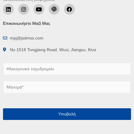
Επικοινωνήστε Μαζί Μας
mpj@jsdmss.com
No.1518 Tongjiang Road, Wuxi, Jiangsu, Κίνα
Η
λ
ε
κ
Μ
τ
ή
ρ
ν
ο
υ
ν
μ
ι
α
Υποβολή
κ
*
ό
τ
α