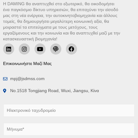
Η DAMING θα αναπτυχθεί στο εξωτερικό, θα οικοδομήσει
ένα παγκόσμιο δίκτυο υπηρεσιών, θα επιταχύνει την είσοδό
μας στη νέα ενέργεια, την αυτοκινητοβιομηχανία και άλλους
τομείς, θα δημιουργήσει μεγαλύτερη κοινωνική αξία, θα
μοιραστεί τα επιτεύγματα με τους μετόχους, τους
εργαζόμενους και την κοινωνία και θα αναπτυχθεί μαζί με την
κατασκευαστική βιομηχανία!
Επικοινωνήστε Μαζί Μας
mpj@jsdmss.com
No.1518 Tongjiang Road, Wuxi, Jiangsu, Κίνα
Η
λ
ε
κ
Μ
τ
ή
ρ
ν