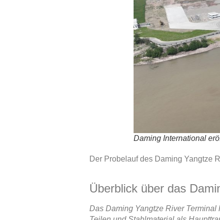
Daming International erö
Der Probelauf des Daming Yangtze Riv
Überblick über das Damin
Das Daming Yangtze River Terminal h
Teilen und Stahlmaterial als Haupttr