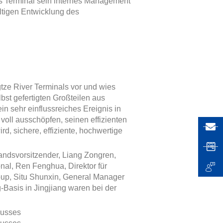
as Terminal sein internes Management
ltigen Entwicklung des
gtze River Terminals vor und wies
bst gefertigten Großteilen aus
n sehr einflussreiches Ereignis in
 voll ausschöpfen, seinen effizienten
rd, sichere, effiziente, hochwertige
andsvorsitzender, Liang Zongren,
nal, Ren Fenghua, Direktor für
oup, Situ Shunxin, General Manager
Basis in Jingjiang waren bei der