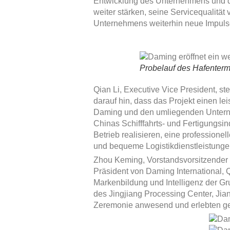
Entwicklung des Unternehmens und di
weiter stärken, seine Servicequalitä
Unternehmens weiterhin neue Impuls
Probelauf des Hafenter
Qian Li, Executive Vice President, st
darauf hin, dass das Projekt einen l
Daming und den umliegenden Unternehm
Chinas Schifffahrts- und Fertigungsin
Betrieb realisieren, eine professionel
und bequeme Logistikdienstleistunge
Zhou Keming, Vorstandsvorsitzender v
Präsident von Daming International, 
Markenbildung und Intelligenz der G
des Jingjiang Processing Center, Jia
Zeremonie anwesend und erlebten ge