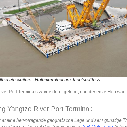
ffnet ein weiteres Hafenterminal am Jangtse-Fluss
er Port Terminals wurde durchgeführt, und der erste Hub war e
g Yangtze River Port Terminal:
at eine hervorragende geografische Lage und sehr günstige T
ansportgeschäft nimmt das Terminal einen
254 Meter lang
Anlege