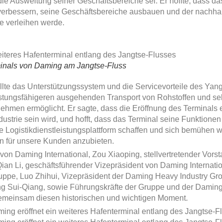
e Ausweitung seiner Geschäftsbereiche sei. Er hoffte, dass d
t verbessern, seine Geschäftsbereiche ausbauen und der nachha
e verleihen werde.
minals von Daming am Jangtse-Fluss
ellte das Unterstützungssystem und die Servicevorteile des Yan
eistungsfähigeren ausgehenden Transport von Rohstoffen und sel
en ermöglicht. Er sagte, dass die Eröffnung des Terminals ei
dustrie sein wird, und hofft, dass das Terminal seine Funktionen
le Logistikdienstleistungsplattform schaffen und sich bemühen wi
n für unsere Kunden anzubieten.
on Daming International, Zou Xiaoping, stellvertretender Vorst
Qian Li, geschäftsführender Vizepräsident von Daming Internatio
ruppe, Luo Zhihui, Vizepräsident der Daming Heavy Industry Gr
ng Sui-Qiang, sowie Führungskräfte der Gruppe und der Daming-
meinsam diesen historischen und wichtigen Moment.