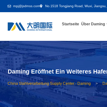
mpj@jsdmss.com
No.1518 Tongjiang Road, Wuxi, Jiangsu,
Startseite
Über Daming
Daming Eröffnet Ein Weiteres Hafe
China Stahlverarbeitung Supply Center - Daming
Da