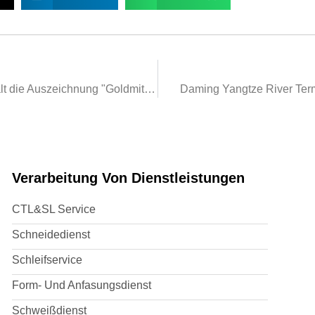
Hochgestuft zu Gold! Daming erhält die Auszeichnung "Goldmitglied" auf dem australischen Markt
Daming Yangtze River Termi
Verarbeitung Von Dienstleistungen
CTL&SL Service
Schneidedienst
Schleifservice
Form- Und Anfasungsdienst
Schweißdienst