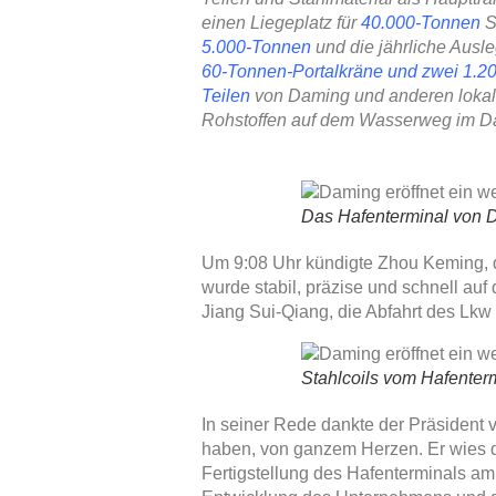
einen Liegeplatz für
40.000-Tonnen
S
5.000-Tonnen
und die jährliche Ausl
60-Tonnen-Portalkräne und zwei 1.2
Teilen
von Daming und anderen lokale
Rohstoffen auf dem Wasserweg im Da
Das Hafenterminal von Da
Um 9:08 Uhr kündigte Zhou Keming, d
wurde stabil, präzise und schnell au
Jiang Sui-Qiang, die Abfahrt des Lkw
Stahlcoils vom Hafente
In seiner Rede dankte der Präsident 
haben, von ganzem Herzen. Er wies da
Fertigstellung des Hafenterminals am