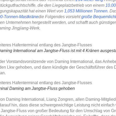
tückgutfrachtschiffe, die den Liegeplatzbetrieb von einem
10.0
egungskapazität hat einen Wert von
1,053 Millionen Tonnen
. Da
00-Tonnen-Mastkräne
die Folgendes vorsieht
große Bequemlichk
n Unternehmen hergestellt werden, und schafft auch günstiger
ming Jingjiang-Werk.
ming International am Jangtse-Fluss ist mit 4 Kränen ausgesta
er Vorstandsvorsitzende von Daming International, das Anheben
f den Lkw gehoben, und dann kündigte der Geschäftsführer des 
 an.
rminal Daming am Jangtse-Fluss gehoben
von Daming International, Liang Zongren, allen Daming-Mitglied
rauf hin, dass diese schwergewichtige Leistung nicht einfach 
 Jangtse-Fluss von großer Bedeutung für den Umschlag von Großt