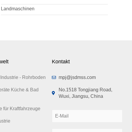
Landmaschinen
welt
Kontakt
Industrie - Rohrboden
mpj@jsdmss.com
eräte Küche & Bad
No.1518 Tongjiang Road,
Wuxi, Jiangsu, China
e für Kraftfahrzeuge
E
-
strie
M
N
a