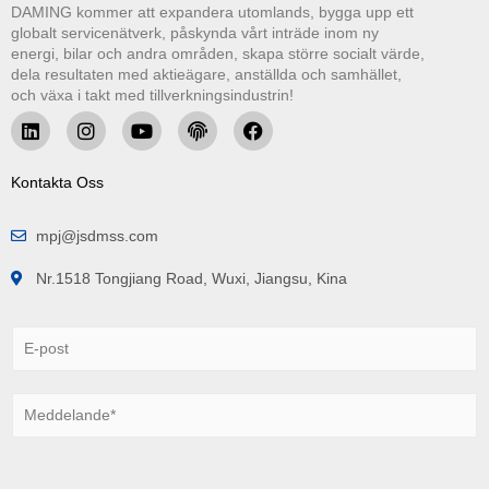
DAMING kommer att expandera utomlands, bygga upp ett
globalt servicenätverk, påskynda vårt inträde inom ny
energi, bilar och andra områden, skapa större socialt värde,
dela resultaten med aktieägare, anställda och samhället,
och växa i takt med tillverkningsindustrin!
Kontakta Oss
mpj@jsdmss.com
Nr.1518 Tongjiang Road, Wuxi, Jiangsu, Kina
E
-
p
o
M
s
e
t
d
*
d
e