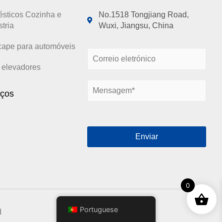
ésticos Cozinha e
No.1518 Tongjiang Road,
tria
Wuxi, Jiangsu, China
cape para automóveis
C
o
e elevadores
r
M
r
iços
e
e
n
i
s
o
a
e
Enviar
g
l
e
e
m
t
*
r
ó
0
n
i
Portuguese
d
c