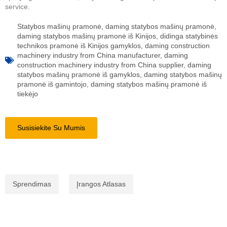
service.
Statybos mašinų pramonė
,
daming statybos mašinų pramonė
,
daming statybos mašinų pramonė iš Kinijos
,
didinga statybinės
technikos pramonė iš Kinijos gamyklos
,
daming construction
machinery industry from China manufacturer
,
daming
construction machinery industry from China supplier
,
daming
statybos mašinų pramonė iš gamyklos
,
daming statybos mašinų
pramonė iš gamintojo
,
daming statybos mašinų pramonė iš
tiekėjo
Susisiekite Su Mumis
Sprendimas
Įrangos Atlasas