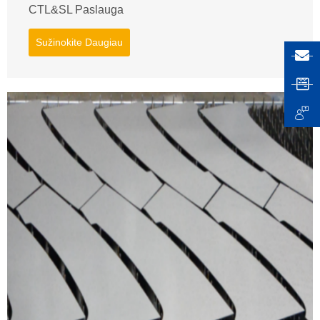
CTL&SL Paslauga
Sužinokite Daugiau