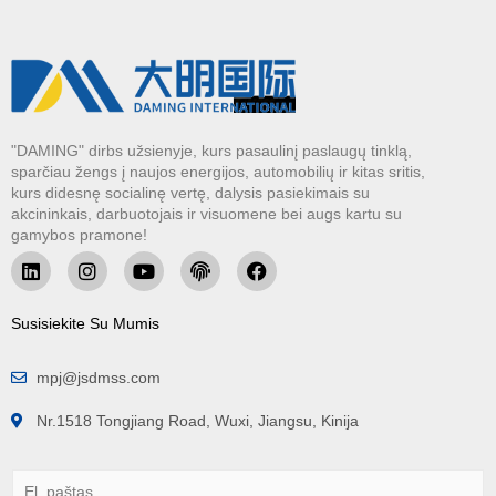
"DAMING" dirbs užsienyje, kurs pasaulinį paslaugų tinklą,
sparčiau žengs į naujos energijos, automobilių ir kitas sritis,
kurs didesnę socialinę vertę, dalysis pasiekimais su
akcininkais, darbuotojais ir visuomene bei augs kartu su
gamybos pramone!
Susisiekite Su Mumis
mpj@jsdmss.com
Nr.1518 Tongjiang Road, Wuxi, Jiangsu, Kinija
E