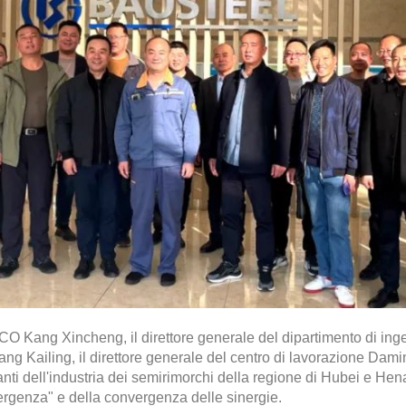
SCO Kang Xincheng, il direttore generale del dipartimento di ing
 Kailing, il direttore generale del centro di lavorazione Dami
rtanti dell'industria dei semirimorchi della regione di Hubei e H
vergenza" e della convergenza delle sinergie.