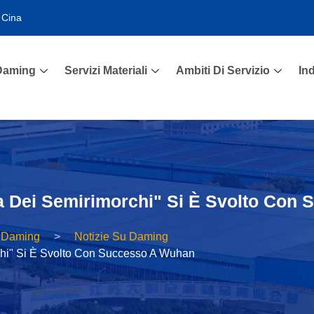
 Cina
 Daming
Servizi Materiali
Ambiti Di Servizio
In
ria Dei Semirimorchi" Si È Svolto Co
- Daming
Notizie Su Daming
rchi" Si È Svolto Con Successo A Wuhan