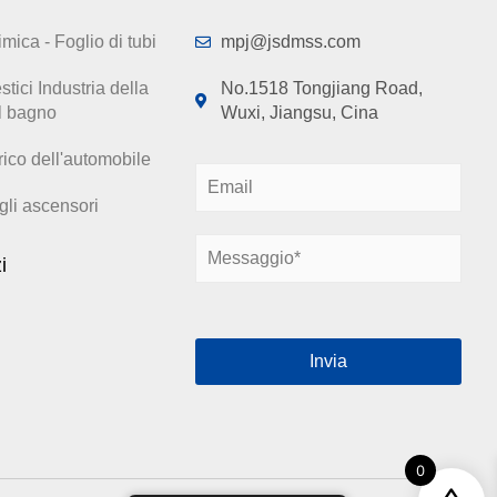
imica - Foglio di tubi
mpj@jsdmss.com
tici Industria della
No.1518 Tongjiang Road,
l bagno
Wuxi, Jiangsu, Cina
rico dell'automobile
E
m
gli ascensori
a
M
i
i
e
l
s
*
s
a
Invia
g
g
i
o
*
0