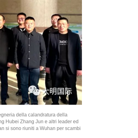
egneria della calandratura della
ng Hubei Zhang Jun e altri leader ed
enan si sono riuniti a Wuhan per scambi