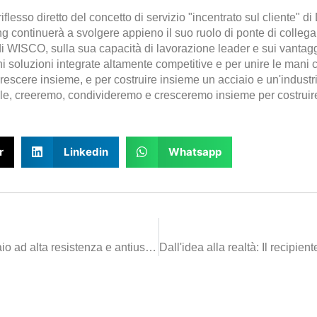
flesso diretto del concetto di servizio "incentrato sul cliente" di
g continuerà a svolgere appieno il suo ruolo di ponte di collegame
 di WISCO, sulla sua capacità di lavorazione leader e sui vantaggi
chi soluzioni integrate altamente competitive e per unire le mani 
rescere insieme, e per costruire insieme un acciaio e un'industria
iale, creeremo, condivideremo e cresceremo insieme per costruire
r
Linkedin
Whatsapp
Che cos'è la lavorazione dell'acciaio ad alta resistenza e antiusura?