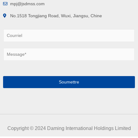
mpj@jsdmss.com
No.1518 Tongjiang Road, Wuxi, Jiangsu, Chine
C
o
u
r
M
r
e
i
s
e
s
l
a
*
g
Soumettre
e
*
Copyright © 2024 Daming International Holdings Limited