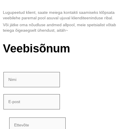
Lugupeetud klient,
saate meiega kontakti saamiseks klõpsata
veebilehe paremal pool asuval ujuval klienditeeninduse ribal.
Või
jätke oma nõudluse andmed allpool, meie spetsialist võtab
teiega õigeaegselt ühendust, aitäh~
Veebisõnum
N
i
m
i
E
-
p
o
s
E
t
t