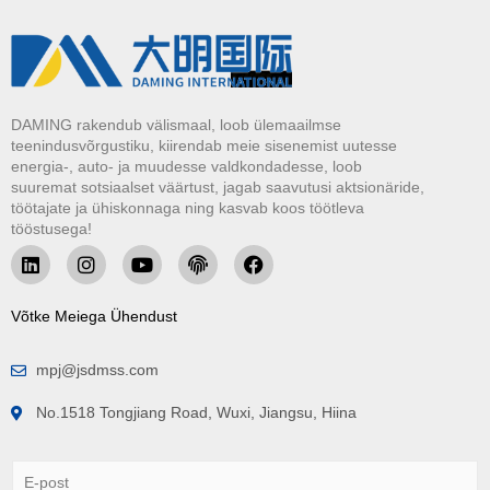
DAMING rakendub välismaal, loob ülemaailmse
teenindusvõrgustiku, kiirendab meie sisenemist uutesse
energia-, auto- ja muudesse valdkondadesse, loob
suuremat sotsiaalset väärtust, jagab saavutusi aktsionäride,
töötajate ja ühiskonnaga ning kasvab koos töötleva
tööstusega!
Võtke Meiega Ühendust
mpj@jsdmss.com
No.1518 Tongjiang Road, Wuxi, Jiangsu, Hiina
E