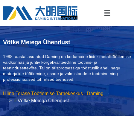
Võtke Meiega Ühendust
1988. aastal asutatud Daming on kodumaine liider metallitöötlemise
valdkonnas ja juhtiv kõrgekvaliteediline tootmis- ja
teenindusettevõte. Tal on täisprotsessiga tööstuslik ahel, nagu
materjalide töötlemine, osade ja valmistoodete tootmine ning
professionaalsed tehnilised teenused.
Hiina Terase Töötlemise Tarnekeskus - Daming
Võtke Meiega Ühendust