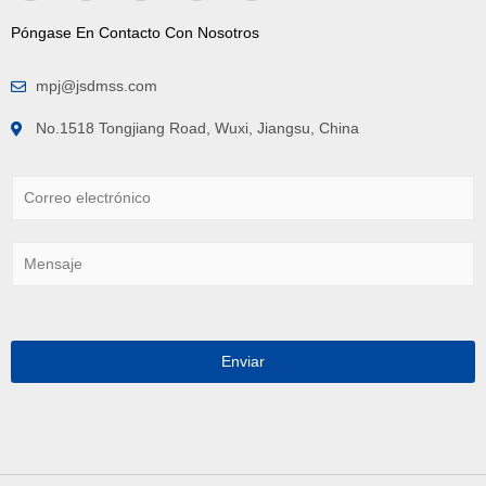
Póngase En Contacto Con Nosotros
mpj@jsdmss.com
No.1518 Tongjiang Road, Wuxi, Jiangsu, China
C
o
r
r
M
e
e
o
n
e
s
l
a
e
j
Enviar
c
e
t
*
r
ó
n
i