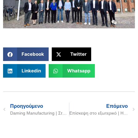
Facebook
Twitter
Linkedin
Whatsapp
Προηγούμενο
Επόμενο
Daming Manufacturing | Στοιχείο εξατμιστή OKI2 που αποστέλλεται επιτυχώς στην Ινδονησία
Επίσκεψη στο εξωτερικό | Η Daming International επισκέπτεται την MAN (Man Energy Solutions)