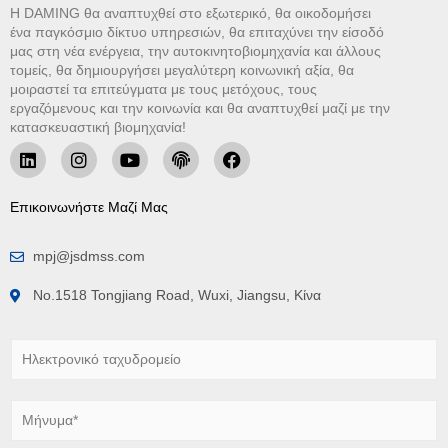
Η DAMING θα αναπτυχθεί στο εξωτερικό, θα οικοδομήσει
ένα παγκόσμιο δίκτυο υπηρεσιών, θα επιταχύνει την είσοδό
μας στη νέα ενέργεια, την αυτοκινητοβιομηχανία και άλλους
τομείς, θα δημιουργήσει μεγαλύτερη κοινωνική αξία, θα
μοιραστεί τα επιτεύγματα με τους μετόχους, τους
εργαζόμενους και την κοινωνία και θα αναπτυχθεί μαζί με την
κατασκευαστική βιομηχανία!
Επικοινωνήστε Μαζί Μας
mpj@jsdmss.com
No.1518 Tongjiang Road, Wuxi, Jiangsu, Κίνα
Η
λ
ε
κ
Μ
τ
ή
ρ
ν