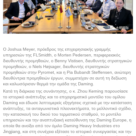
Ο Joshua Meyer, πρόεδρος της επιχειρησιακής γραμμής
υπηρεσιών της FLSmidth, ο Morten Pedersen, περιφερειακός
διευθυντής προμηθειών, ο Benny Vistisen, διευθυντής στρατηγικών
προμηθειών, ο Niels Højsager, διευθυντής στρατηγικών
προμηθειών στην Pyromet, και η Pia Bubandt Steffensen, ανώτερη
διευθύντρια προμηθειών έργων, συμμετείχαν σε αυτή τη δεξίωση
και καλωσόρισαν θερμά την ομάδα της Daming.
Κατά τη διάρκεια της συνάντησης, ο κ. Zhou Keming παρουσίασε
το ιστορικό ανάπτυξης και το επιχειρηματικό μοντέλο του ομίλου
Daming και έδωσε λεπτομερείς εξηγήσεις σχετικά με την κατάσταση
ανάπτυξης, τα ανταγωνιστικά πλεονεκτήματα, το μελλοντικό σχέδιο,
την κατασκευή του δικού του τερματικού σταθμού, το μοντέλο
υπηρεσιών και την αναπτυξιακή κατεύθυνση της Daming Europe, η
οποία θα ανοίξει από τον όμιλο Daming Heavy Industries στο
Jingjiang, και στη συνέχεια εξέτασε το ιστορικό συνεργασίας και την