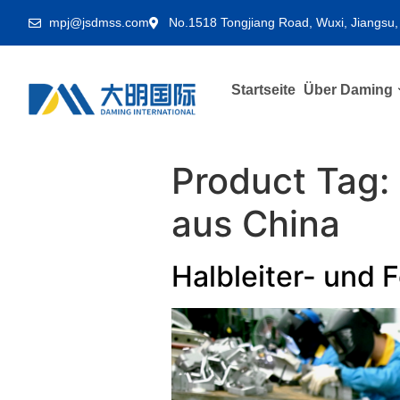
mpj@jsdmss.com
No.1518 Tongjiang Road, Wuxi, Jiangsu,
Startseite
Über Daming
Product Tag:
aus China
Halbleiter- und F