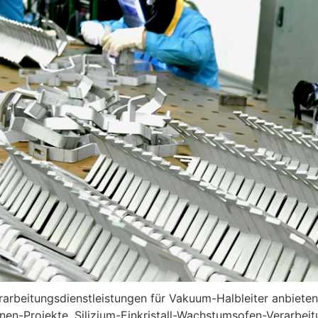
rarbeitungsdienstleistungen für Vakuum-Halbleiter anbiete
n-Projekte, Silizium-Einkristall-Wachstumsofen-Verarbeit