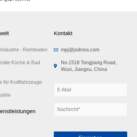
welt
Kontakt
Industrie - Rohrboden
mpj@jsdmss.com
eräte Küche & Bad
No.1518 Tongjiang Road,
Wuxi, Jiangsu, China
e für Kraftfahrzeuge
E
-
strie
M
N
a
enstleistungen
a
i
c
l
h
*
r