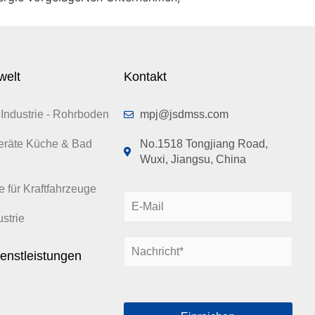
welt
Kontakt
Industrie - Rohrboden
mpj@jsdmss.com
eräte Küche & Bad
No.1518 Tongjiang Road,
Wuxi, Jiangsu, China
e für Kraftfahrzeuge
E
-
strie
M
N
a
enstleistungen
a
i
c
l
h
*
r