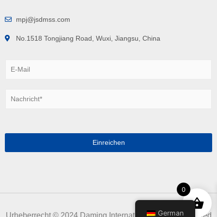
mpj@jsdmss.com
No.1518 Tongjiang Road, Wuxi, Jiangsu, China
E
-
M
a
N
i
a
l
c
*
h
r
i
Einreichen
c
h
t
*
0
German
Urheberrecht © 2024 Daming International Holdings Limited