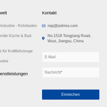
welt
Kontakt
Industrie - Rohrboden
mpj@jsdmss.com
eräte Küche & Bad
No.1518 Tongjiang Road,
Wuxi, Jiangsu, China
e für Kraftfahrzeuge
E
-
strie
M
N
a
enstleistungen
a
i
c
l
h
*
r
Einreichen
i
c
h