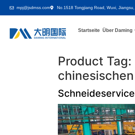
mpj@jsdmss.com
No.1518 Tongjiang Road, Wuxi, Jiangsu,
Startseite
Über Daming
Product Tag:
chinesischen 
Schneideservice