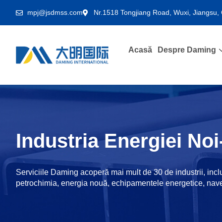
mpj@jsdmss.com
Nr.1518 Tongjiang Road, Wuxi, Jiangsu,
Acasă
Despre Daming
Industria Energiei No
Serviciile Daming acoperă mai mult de 30 de industrii, incl
petrochimia, energia nouă, echipamentele energetice, nave