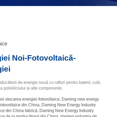
nice
iei Noi-Fotovoltaică-
iei
ucătorii de energie nouă cu rafturi pentru baterii, cutii,
 polisiliciului și alte componente.
oi stocarea energiei fotovoltaice
,
Daming new energy
fotovoltaice din China
,
Daming New Energy Industry
ice din China fabrică
,
Daming New Energy Industry
ice de la producătorul din China
,
daming industria de