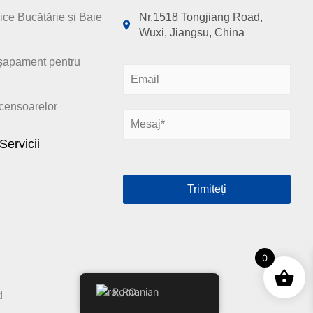
ice Bucătărie și Baie
Nr.1518 Tongjiang Road,
Wuxi, Jiangsu, China
șapament pentru
E
m
a
scensoarelor
M
i
e
l
Servicii
s
*
a
j
Trimiteți
*
0
Romanian
d