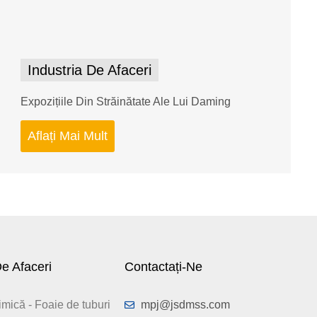
Industria De Afaceri
Expozițiile Din Străinătate Ale Lui Daming
Aflați Mai Mult
De Afaceri
Contactați-Ne
imică - Foaie de tuburi
mpj@jsdmss.com