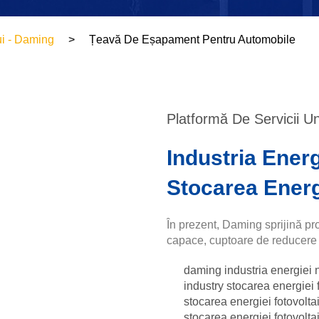
ui - Daming
Țeavă De Eșapament Pentru Automobile
Platformă De Servicii U
Industria Energ
Stocarea Energ
În prezent, Daming sprijină prod
capace, cuptoare de reducere a
daming industria energiei n
industry stocarea energiei 
stocarea energiei fotovolta
stocarea energiei fotovolta