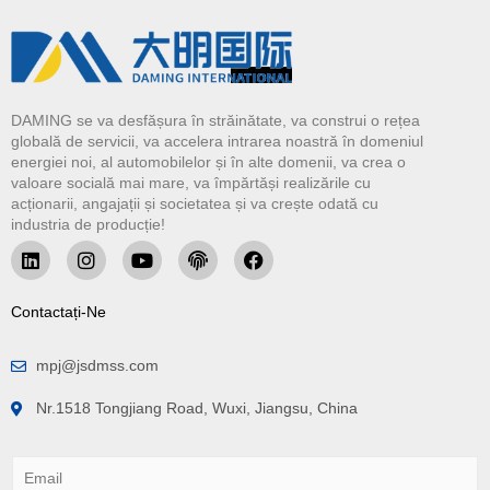
DAMING se va desfășura în străinătate, va construi o rețea
globală de servicii, va accelera intrarea noastră în domeniul
energiei noi, al automobilelor și în alte domenii, va crea o
valoare socială mai mare, va împărtăși realizările cu
acționarii, angajații și societatea și va crește odată cu
industria de producție!
Contactați-Ne
mpj@jsdmss.com
Nr.1518 Tongjiang Road, Wuxi, Jiangsu, China
E
m