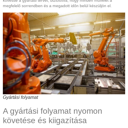
kövesse a gyártási tervet, biztosítva, hogy minden művelet a
megfelelő sorrendben és a megadott időn belül készüljön el.
Gyártási folyamat
A gyártási folyamat nyomon
követése és kiigazítása