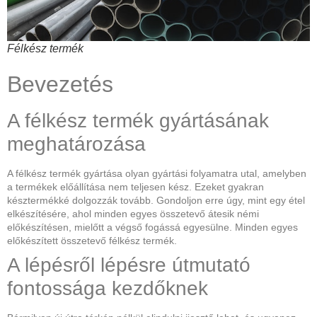
Félkész termék
Bevezetés
A félkész termék gyártásának
meghatározása
A félkész termék gyártása olyan gyártási folyamatra utal, amelyben
a termékek előállítása nem teljesen kész. Ezeket gyakran
késztermékké dolgozzák tovább. Gondoljon erre úgy, mint egy étel
elkészítésére, ahol minden egyes összetevő átesik némi
előkészítésen, mielőtt a végső fogássá egyesülne. Minden egyes
előkészített összetevő félkész termék.
A lépésről lépésre útmutató
fontossága kezdőknek