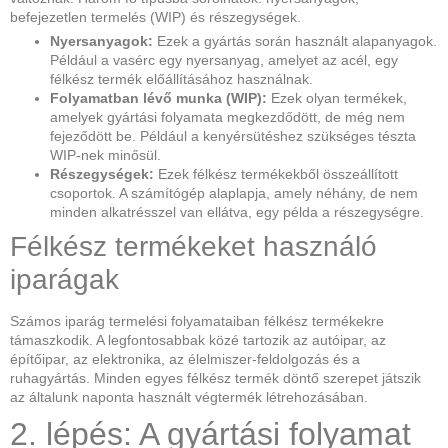
befejezetlen termelés (WIP) és részegységek.
Nyersanyagok:
Ezek a gyártás során használt alapanyagok.
Például a vasérc egy nyersanyag, amelyet az acél, egy
félkész termék előállításához használnak.
Folyamatban lévő munka (WIP):
Ezek olyan termékek,
amelyek gyártási folyamata megkezdődött, de még nem
fejeződött be. Például a kenyérsütéshez szükséges tészta
WIP-nek minősül.
Részegységek:
Ezek félkész termékekből összeállított
csoportok. A számítógép alaplapja, amely néhány, de nem
minden alkatrésszel van ellátva, egy példa a részegységre.
Félkész termékeket használó
iparágak
Számos iparág termelési folyamataiban félkész termékekre
támaszkodik. A legfontosabbak közé tartozik az autóipar, az
építőipar, az elektronika, az élelmiszer-feldolgozás és a
ruhagyártás. Minden egyes félkész termék döntő szerepet játszik
az általunk naponta használt végtermék létrehozásában.
2. lépés: A gyártási folyamat