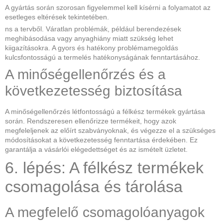
A gyártás során szorosan figyelemmel kell kísérni a folyamatot az
esetleges eltérések tekintetében.
ns a tervből. Váratlan problémák, például berendezések
meghibásodása vagy anyaghiány miatt szükség lehet
kiigazításokra. A gyors és hatékony problémamegoldás
kulcsfontosságú a termelés hatékonyságának fenntartásához.
A minőségellenőrzés és a
következetesség biztosítása
A minőségellenőrzés létfontosságú a félkész termékek gyártása
során. Rendszeresen ellenőrizze termékeit, hogy azok
megfeleljenek az előírt szabványoknak, és végezze el a szükséges
módosításokat a következetesség fenntartása érdekében. Ez
garantálja a vásárlói elégedettséget és az ismételt üzletet.
6. lépés: A félkész termékek
csomagolása és tárolása
A megfelelő csomagolóanyagok