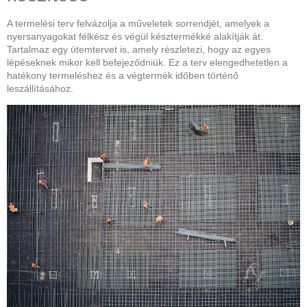
A termelési terv felvázolja a műveletek sorrendjét, amelyek a
nyersanyagokat félkész és végül késztermékké alakítják át.
Tartalmaz egy ütemtervet is, amely részletezi, hogy az egyes
lépéseknek mikor kell befejeződniük. Ez a terv elengedhetetlen a
hatékony termeléshez és a végtermék időben történő
leszállításához.