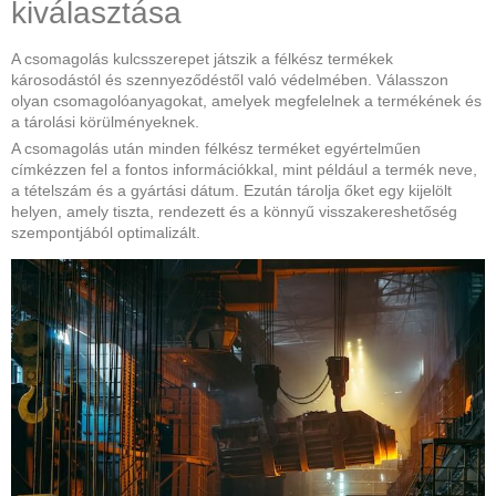
kiválasztása
A csomagolás kulcsszerepet játszik a félkész termékek
károsodástól és szennyeződéstől való védelmében. Válasszon
olyan csomagolóanyagokat, amelyek megfelelnek a termékének és
a tárolási körülményeknek.
A csomagolás után minden félkész terméket egyértelműen
címkézzen fel a fontos információkkal, mint például a termék neve,
a tételszám és a gyártási dátum. Ezután tárolja őket egy kijelölt
helyen, amely tiszta, rendezett és a könnyű visszakereshetőség
szempontjából optimalizált.