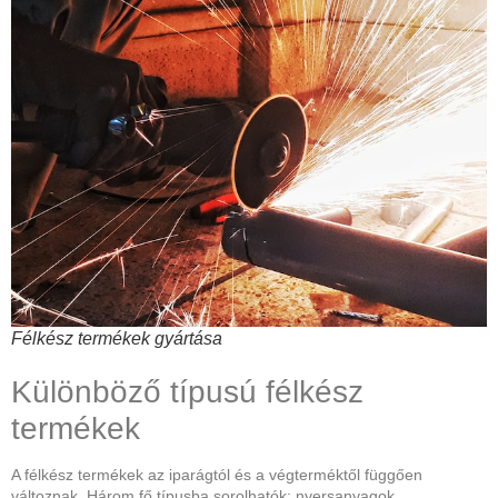
Félkész termékek gyártása
Különböző típusú félkész
termékek
A félkész termékek az iparágtól és a végterméktől függően
változnak. Három fő típusba sorolhatók: nyersanyagok,