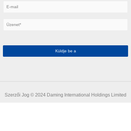
E
-
m
a
Ü
i
z
l
e
*
n
e
t
Küldje be a
*
Szerzői Jog © 2024 Daming International Holdings Limited