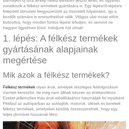
Bármilyen új útra térkép nélkül elindulni ijesztő lehet, és ugyanez
vonatkozik a félkész termékek gyártására is. Egy lépésről-lépésre
felépített útmutató leegyszerűsíti az összetett folyamatot, így a
kezdők számára is emészthetővé válik. Világos utat mutat előre,
biztosítva, hogy minden fontos lépést lefedjen, és semmit ne
hagyjon figyelmen kívül. Induljunk hát útnak!
1. lépés: A félkész termékek
gyártásának alapjainak
megértése
Mik azok a félkész termékek?
Félkész termékek
olyan áruk, amelyek részleges feldolgozáson
mentek keresztül, de még nem állnak készen az értékesítésre.
Ezeket jellemzően más áruk előállításához használják fel inputként.
Például az autóiparban az autóajtók, motorok, ülések és kerekek
félkész termékek, amelyeket később összeszerelnek, hogy egy
teljes járművet hozzanak létre.