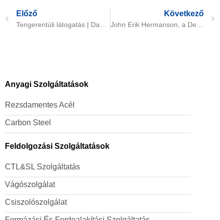
Előző
Következő
Tengerentúli látogatás | Daming International látogat a Wärtsilä vállalathoz
John Erik Hermanson, a DeLaval globális ellátási láncért felelős ügyvezető alelnöke meglátogatta Damingot.
Anyagi Szolgáltatások
Rezsdamentes Acél
Carbon Steel
Feldolgozási Szolgáltatások
CTL&SL Szolgáltatás
Vágószolgálat
Csiszolószolgálat
Formázási És Ferdealakítási Szolgáltatás