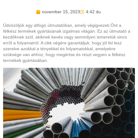
november 15, 2023
4:42 du.
Üdvözöljük egy átfogó útmutatóban, amely végigvezeti Önt a
félkész termékek gyártásának izgalmas világán. Ez az útmutató a
kezdőknek szól, akiknek kevés vagy semmilyen ismeretük sincs
erről a folyamatról. A cikk végére garantáljuk, hogy jól fel lesz
szerelve azokkal a tényekkel és folyamatokkal, amelyekre
szüksége van ahhoz, hogy megértse és részt vegyen a félkész
termékek gyártásában.