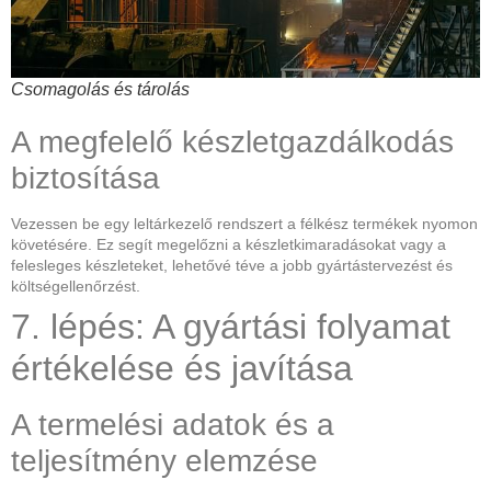
Csomagolás és tárolás
A megfelelő készletgazdálkodás
biztosítása
Vezessen be egy leltárkezelő rendszert a félkész termékek nyomon
követésére. Ez segít megelőzni a készletkimaradásokat vagy a
felesleges készleteket, lehetővé téve a jobb gyártástervezést és
költségellenőrzést.
7. lépés: A gyártási folyamat
értékelése és javítása
A termelési adatok és a
teljesítmény elemzése