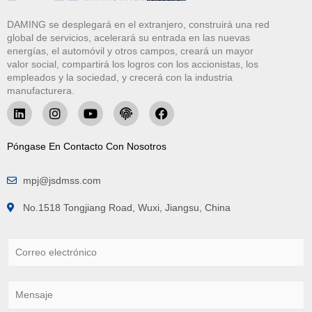
DAMING se desplegará en el extranjero, construirá una red
global de servicios, acelerará su entrada en las nuevas
energías, el automóvil y otros campos, creará un mayor
valor social, compartirá los logros con los accionistas, los
empleados y la sociedad, y crecerá con la industria
manufacturera.
Póngase En Contacto Con Nosotros
mpj@jsdmss.com
No.1518 Tongjiang Road, Wuxi, Jiangsu, China
C
o
r
r
M
e
e
o