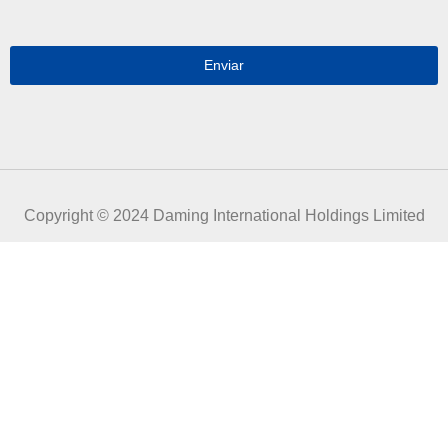
n
e
s
l
a
e
j
Enviar
c
e
t
*
r
ó
n
i
c
o
Copyright © 2024 Daming International Holdings Limited
*