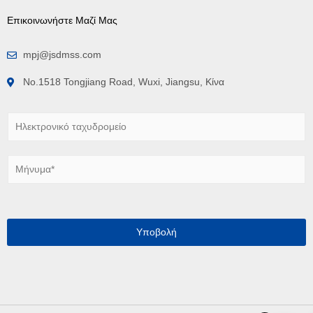
Επικοινωνήστε Μαζί Μας
mpj@jsdmss.com
No.1518 Tongjiang Road, Wuxi, Jiangsu, Κίνα
Η
λ
ε
κ
Μ
τ
ή
ρ
ν
ο
υ
ν
μ
ι
α
Υποβολή
κ
*
ό
τ
α
χ
υ