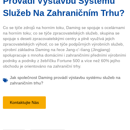
Provádí Výstavbu Systému
Služeb Na Zahraničním Trhu?
Co se týče zdrojů na horním toku, Daming se spojuje s ocelárnami
na horním toku; co se týče zpracovatelských služeb, skupina se
spojuje s deseti zpracovatelskými centry a plně využívá jejich
zpracovatelských výhod; co se týče podpůrných výrobních služeb,
výrobní základna Daming na řece Jang-c'-ťiang (Jingjiang)
spolupracuje s mnoha domácími i zahraničními předními výrobními
podniky a podniky z žebříčku Fortune 500 a více než 60% jejího
obchodu je orientováno na zahraniční trhy.
Jak společnost Daming provádí výstavbu systému služeb na
zahraničním trhu?
Kontaktujte Nás