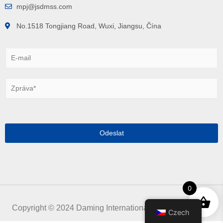
mpj@jsdmss.com
No.1518 Tongjiang Road, Wuxi, Jiangsu, Čína
E
-
m
a
Z
i
p
l
r
*
á
v
a
Odeslat
*
0
Copyright © 2024 Daming International Holdings Limited
Czech